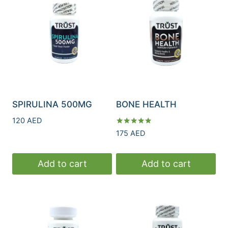
SPIRULINA 500MG
BONE HEALTH
120
AED
Rated
175
AED
5.00
out of 5
Add to cart
Add to cart