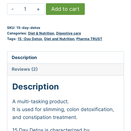
TRUST
Add to cart
15-
DAY
SKU:
15-day-detox
DETOX
Categories:
Diet & Nutrition
,
Digestive care
quantity
Tags:
15 -Day Detox
,
Diet and Nutrition
,
Pharma TRUST
Description
Reviews (2)
Description
A multi-tasking product.
It is used for slimming, colon detoxification,
and constipation treatment.
15 Day Detox is characterized by