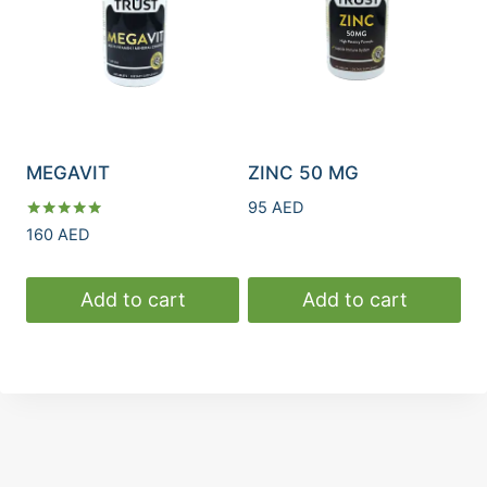
MEGAVIT
ZINC 50 MG
95
AED
Rated
160
AED
5.00
out of 5
Add to cart
Add to cart