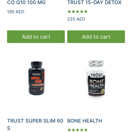
CO Q10 100 MG
TRUST 15-DAY DETOX
190
AED
Rated
225
AED
5.00
out of 5
Add to cart
Add to cart
TRUST SUPER SLIM 60
BONE HEALTH
S