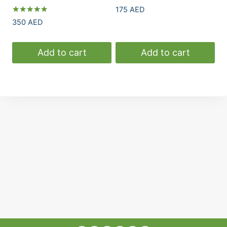
Rated
175
AED
5.00
Rated
350
AED
out of 5
5.00
out of 5
Add to cart
Add to cart