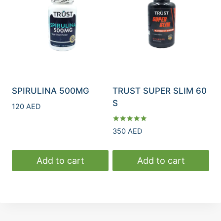
SPIRULINA 500MG
TRUST SUPER SLIM 60
S
120
AED
Rated
350
AED
5.00
out of 5
Add to cart
Add to cart