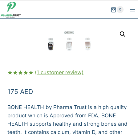
Skip
0
to
content
(
1
customer review)
Rated
1
5.00
out of 5
175
AED
based on
customer
rating
BONE HEALTH by Pharma Trust is a high quality
product which is Approved from FDA, BONE
HEALTH supports healthy and strong bones and
teeth. It contains calcium, vitamin D, and other