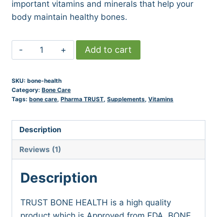
important vitamins and minerals that help your
body maintain healthy bones.
BONE
Add to cart
HEALTH
quantity
SKU:
bone-health
Category:
Bone Care
Tags:
bone care
,
Pharma TRUST
,
Supplements
,
Vitamins
Description
Reviews (1)
Description
TRUST BONE HEALTH is a high quality
product which is Approved from FDA, BONE