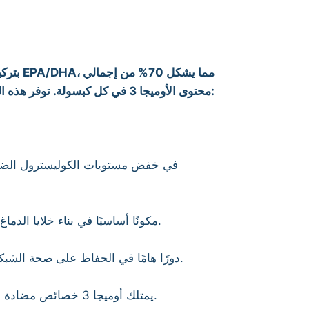
محتوى الأوميجا 3 في كل كبسولة. توفر هذه التركيبة المركزة فوائد صحية مثبتة لدعم صحتك العامة:
يعد DHA مكونًا أساسيًا في بناء خلايا الدماغ، مما يساعد على تحسين الذاكرة والتركيز وتقليل فرص الإصابة بالتدهور المعرفي المرتبط بالعمر.
يلعب DHA دورًا هامًا في الحفاظ على صحة الشبكية والرؤية، كما يساهم في تقليل مخاطر الإصابة بالأمراض التنكسية للعيون مثل التنكس البقعي.
يمتلك أوميجا 3 خصائص مضادة للالتهاب، مما يجعله فعالًا في تخفيف الالتهابات المزمنة المرتبطة بأمراض مثل التهاب المفاصل الروماتويدي.