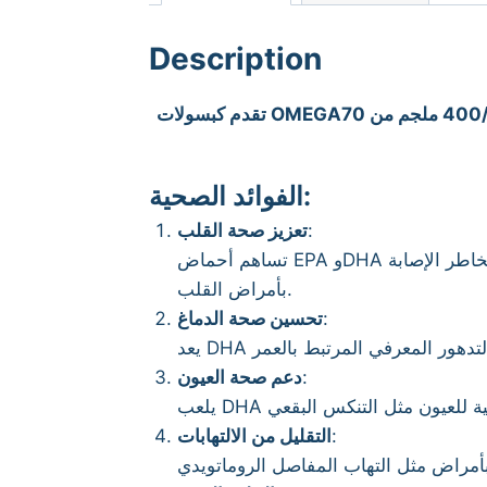
Description
تقدم كبسولات OMEGA70 بتركيز عالٍ تبلغ قوته 1000 ملجم من أوميجا 3، حيث تحتوي على 400/300 ملجم من EPA/DHA، مما يشكل 70% من إجمالي
الفوائد الصحية:
تعزيز صحة القلب
:
تساهم أحماض EPA وDHA في خفض مستويات الكوليسترول الضار والدهون الثلاثية، مما يدعم صحة القلب والشرايين ويقلل من مخاطر الإصابة
بأمراض القلب.
تحسين صحة الدماغ
:
دعم صحة العيون
:
التقليل من الالتهابات
: