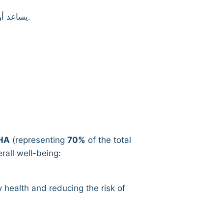
يساعد أوميجا 3 على ترطيب البشرة، تقليل الالتهابات الجلدية، كما يساهم في تقوية الشعر وتحسين مظهره وصحته.
DHA
(representing
70%
of the total
rall well-being:
 health and reducing the risk of