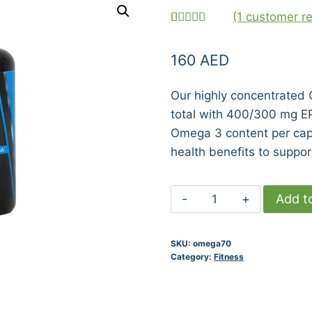
(
1
customer re
Rated
1
5.00
out of 5
160
AED
based on
customer
rating
Our highly concentrated
total with 400/300 mg E
Omega 3 content per cap
health benefits to suppor
OMEGA70
Add t
quantity
SKU:
omega70
Category:
Fitness