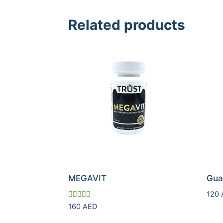
Related products
MEGAVIT
Gua
120
Rated
160
AED
5.00
out of 5