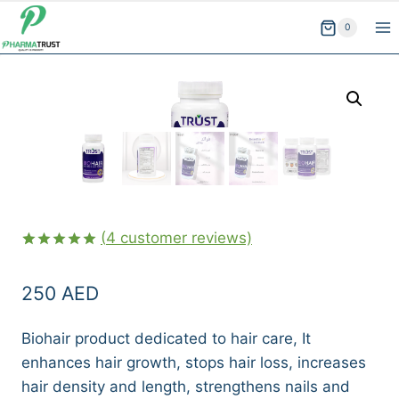
Skip
0
to
content
(
4
customer reviews)
Rated
4
5.00
out of 5
250
AED
based on
customer
ratings
Biohair product dedicated to hair care, It
enhances hair growth, stops hair loss, increases
hair density and length, strengthens nails and