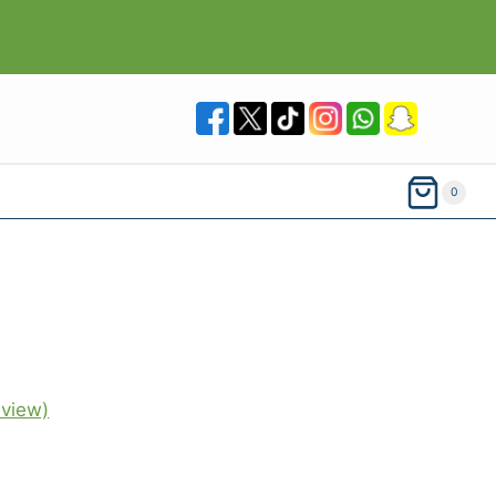
0
view)