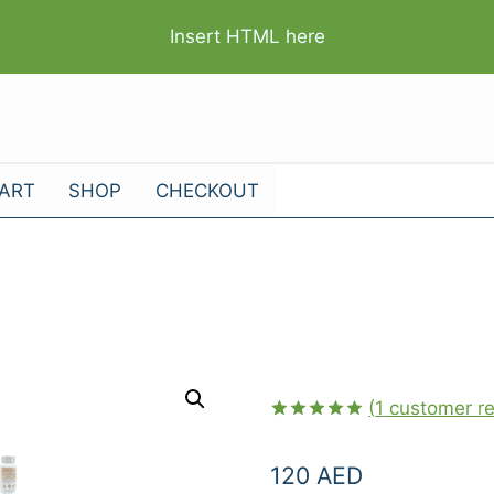
Insert HTML here
ART
SHOP
CHECKOUT
(
1
customer re
Rated
1
5.00
out of 5
120
AED
based on
customer