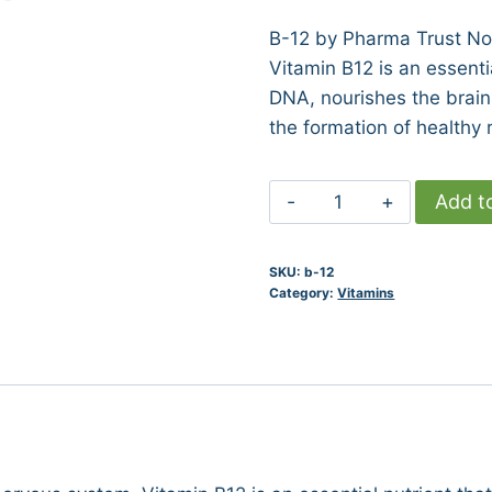
rating
B-12 by Pharma Trust No
Vitamin B12 is an essenti
DNA, nourishes the brain
the formation of healthy 
B
Add t
12
quantity
SKU:
b-12
Category:
Vitamins