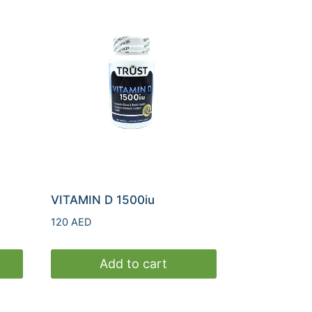
VITAMIN D 1500iu
120
AED
Add to cart