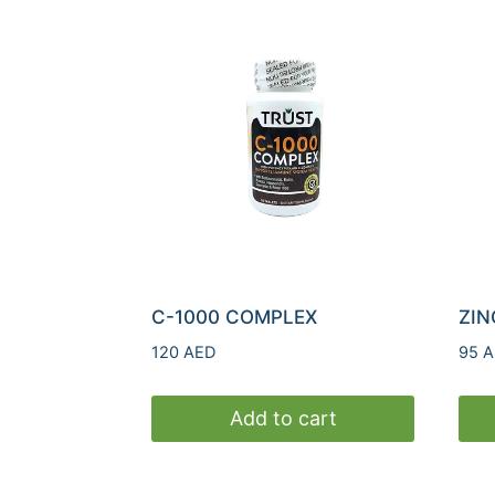
C-1000 COMPLEX
ZIN
120
AED
95
A
Add to cart